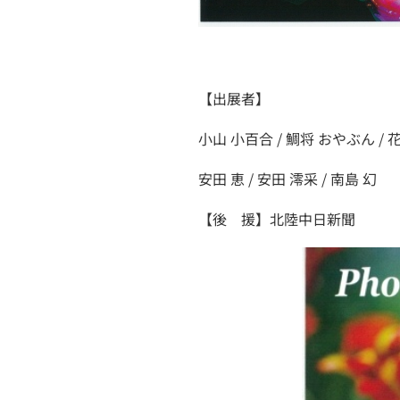
【出展者】
小山 小百合 / 鯛将 おやぶん / 花
安田 恵 / 安田 澪采 / 南島 幻
【後 援】北陸中日新聞